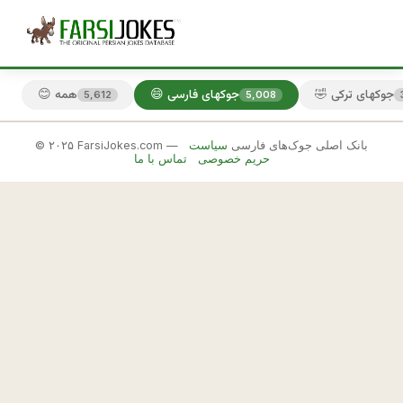
🤣 جوکهای ترکی
😄 جوکهای فارسی
😊 همه
5,612
5,008
© ۲۰۲۵ FarsiJokes.com — بانک اصلی جوک‌های فارسی
سیاست
😄
حریم خصوصی
تماس با ما
جوکهای
فارسی
✕
ا
ن
🎲 جوک بعدی
📋 کپی
ت
خ
ا