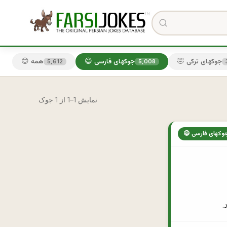
🤣 جوکهای ترکی
😄 جوکهای فارسی
😊 همه
5,612
5,008
نمایش 1–1 از 1 جوک
 جوکهای فارسی