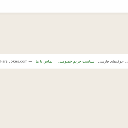
FarsiJ — بانک اصلی جوک‌های فارسی
سیاست حریم خصوصی
تماس با ما