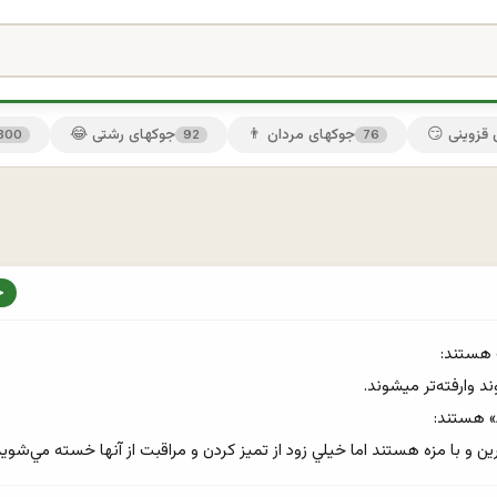
ی قزوینی
👨 جوکهای مردان
😂 جوکهای رشتی
300
92
76
ن و با مزه هستند اما خيلي زود از تميز كردن و مراقبت از آنها خسته مي‌شويد.