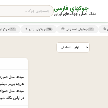
جوکهای فارسی
بانک اصلی جوک‌های ایرانی
🤑 جوکهای اصفهانی
👩 جوکهای زنان
😏 جوکها
56
26
18
در اولين نگاه شيري