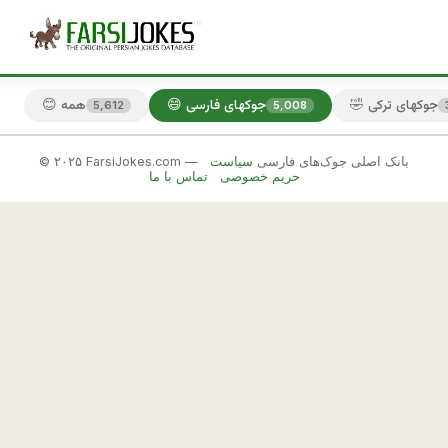
🤣 جوکهای ترکی
😄 جوکهای فارسی
😊 همه
5,612
5,008
© ۲۰۲۵ FarsiJokes.com — بانک اصلی جوک‌های فارسی
سیاست
😄
حریم خصوصی
تماس با ما
جوکهای
فارسی
✕
ا
ن
🎲 جوک بعدی
📋 کپی
ي
ش
ت
ي