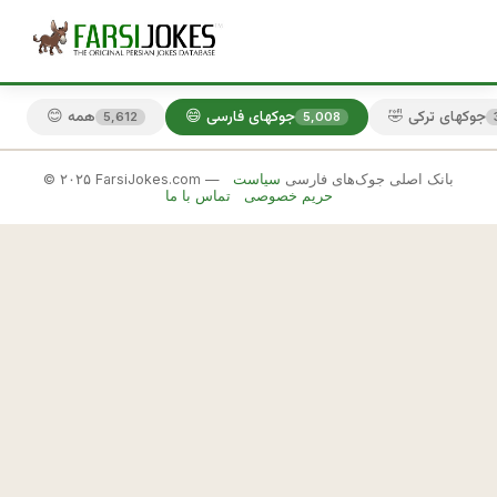
🤣 جوکهای ترکی
😄 جوکهای فارسی
😊 همه
5,612
5,008
© ۲۰۲۵ FarsiJokes.com — بانک اصلی جوک‌های فارسی
سیاست
😄
حریم خصوصی
تماس با ما
جوکهای
فارسی
✕
* 
ت
🎲 جوک بعدی
📋 کپی
ا 
ح
ا
ل