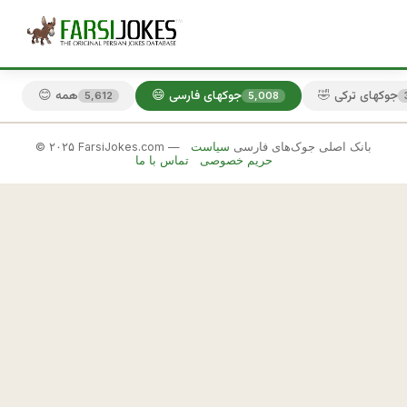
🤣 جوکهای ترکی
😄 جوکهای فارسی
😊 همه
5,612
5,008
© ۲۰۲۵ FarsiJokes.com — بانک اصلی جوک‌های فارسی
سیاست
😄
حریم خصوصی
تماس با ما
جوکهای
فارسی
✕
ا
ل
🎲 جوک بعدی
📋 کپی
ی
س
ا 
و 