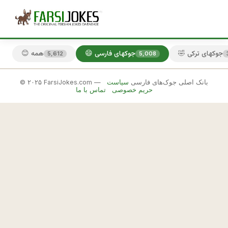
🤣 جوکهای ترکی
😄 جوکهای فارسی
😊 همه
5,612
5,008
© ۲۰۲۵ FarsiJokes.com — بانک اصلی جوک‌های فارسی
سیاست
😄
حریم خصوصی
تماس با ما
جوکهای
فارسی
✕
م
ی
🎲 جوک بعدی
📋 کپی
گ
م 
ی
ه 