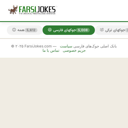
🤣 جوکهای ترکی
😄 جوکهای فارسی
😊 همه
5,612
5,008
© ۲۰۲۵ FarsiJokes.com — بانک اصلی جوک‌های فارسی
سیاست
😄
حریم خصوصی
تماس با ما
جوکهای
فارسی
✕
1
1
🎲 جوک بعدی
📋 کپی
ي
ه 
ت