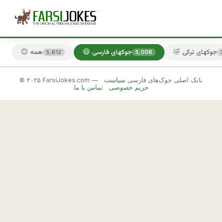
🤣 جوکهای ترکی
😄 جوکهای فارسی
😊 همه
5,612
5,008
© ۲۰۲۵ FarsiJokes.com — بانک اصلی جوک‌های فارسی
سیاست
😄
حریم خصوصی
تماس با ما
جوکهای
فارسی
✕
ن
ک
🎲 جوک بعدی
📋 کپی
ت
ه
:
م