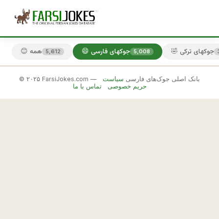
🤣 جوکهای ترکی
😄 جوکهای فارسی
😊 همه
5,612
5,008
© ۲۰۲۵ FarsiJokes.com — بانک اصلی جوک‌های فارسی
سیاست
😄
حریم خصوصی
تماس با ما
جوکهای
فارسی
✕
م
ا
🎲 جوک بعدی
📋 کپی
م
ا
ن
م 