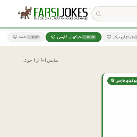
🤣 جوکهای ترکی
😄 جوکهای فارسی
😊 همه
5,612
5,008
نمایش 1–1 از 1 جوک
 جوکهای فارسی