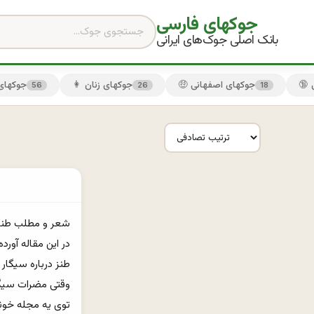
جوکهای فارسی
بانک اصلی جوک‌های ایرانی
🤑 جوکهای اصفهانی
👩 جوکهای زنان
😏 جوکها
56
26
18