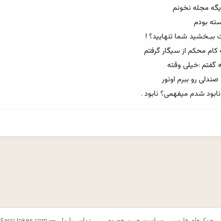
نابود شدم میفهمی؟ نابود .
FarsiJ — بانک اصلی جوک‌های فارسی
سیاست حریم خصوصی
تماس با ما