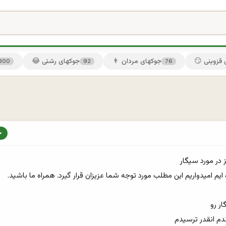
ی قزوینی
👨 جوکهای مردان
😂 جوکهای رشتی
300
92
76