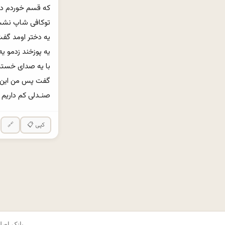
صنـدلی کم داریم 
📋 کپی
🔗
© ۲۰۲۵ okes.com