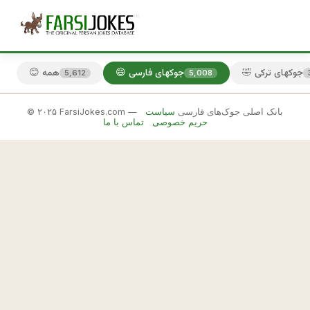
🤣 جوکهای ترکی
😄 جوکهای فارسی
😊 همه
5,612
5,008
© ۲۰۲۵ FarsiJokes.com — بانک اصلی جوک‌های فارسی
سیاست
😄
حریم خصوصی
تماس با ما
جوکهای
فارسی
✕
ا
م
🎲 جوک بعدی
📋 کپی
ت
ح
ا
ن 