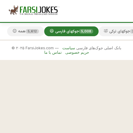
🤣 جوکهای ترکی
😄 جوکهای فارسی
😊 همه
5,612
5,008
© ۲۰۲۵ FarsiJokes.com — بانک اصلی جوک‌های فارسی
سیاست
😄
حریم خصوصی
تماس با ما
جوکهای
فارسی
✕
ش
ا
🎲 جوک بعدی
📋 کپی
د
ی 
ه
ا 