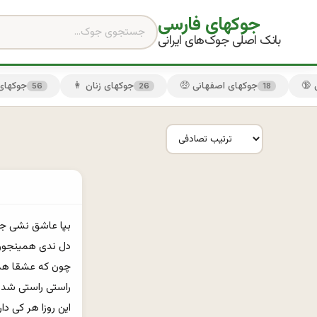
جوکهای فارسی
بانک اصلی جوک‌های ایرانی
🤑 جوکهای اصفهانی
👩 جوکهای زنان
😏 جوکها
56
26
18