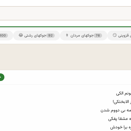
ی قزوینی
👨 جوکهای مردان
😂 جوکهای رشتی
300
92
76