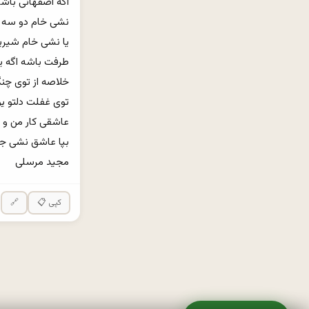
مجید مرسلی
📋 کپی
🔗