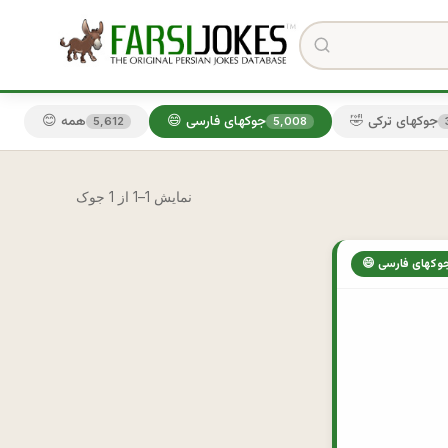
🤣 جوکهای ترکی
😄 جوکهای فارسی
😊 همه
5,612
5,008
نمایش 1–1 از 1 جوک
 جوکهای فارسی