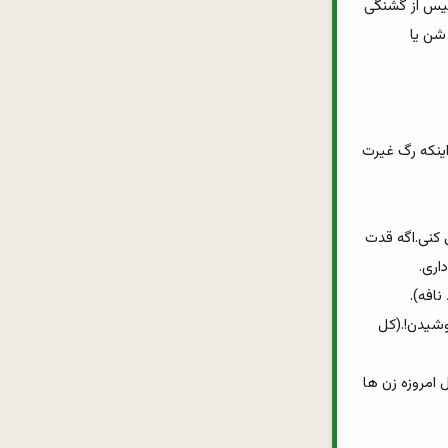
حتما یه بلایی سرشون می یاد.(توضیح اینکه در چنین مواردی دو حالت وجود داره:1_اقایون خسیس از گشنگی 
می میرن 2_دست و دلبازاش که غذای حاضری خریدن واسشون خیالی نیست یا ورشکست می شن یا 
42_مجبور نیستی واسه اینکه یه نفر به خواهرت چپ نگاه کرده ،خون و خونریزی راه بندازی.نه اینکه رگ غیرت 
44_اگه زشت باشی(که خیلی کم چنین چیزی پیش می یاد)می تونی خودت رو با ارایش خوشگل کنی.اگه قدت 
46_اوه البته یادم رفته بود که همه اقایون هم(حداقل ایرانی هاش) یه یار تو زندگیشون دامن پوشیدن!.(کل 
47_ در دنیا هرگز به اندازه ای که در حق تو اجحاف شده در حق موجود دیگه ای نشده با این حال امروزه زن ها 