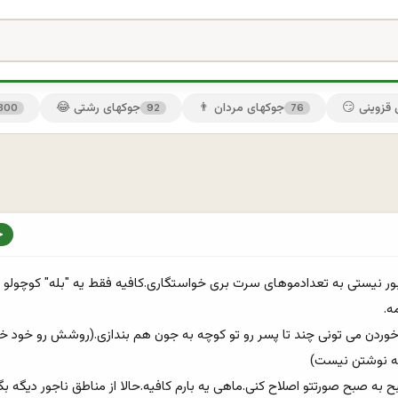
ی قزوینی
👨 جوکهای مردان
😂 جوکهای رشتی
300
92
76