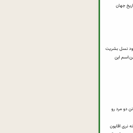
29_سال ها پیش دختری 18 ساله فرماندهی ارتش فرانسه رو بر عهده گرفت و اسمش رو در تاریخ جهان 
33_خداوند در وجودت دستگاهی رو تعبیه کرده که هیچ مردی نداره و اگر به خاطر وجود اون نبود نسل بشریت 
تداوم پیدا نمی کرد.(اطلاع رسانی برای اون دسته از اقایونی که تو واحد تنظیم خانوادشون ضعیفن:اسم این 
38_خیانت عشقی نمی تونی بکنی(علم روانشناسی به این نتیجه رسیده که زن ها هرگز نمی تونن دو مرد رو 
39_شاید از طرز کار کامپیوتر یا تکنیک های فوتبال سر در نیاری ولی اگه یه هفته طرف اشپزخونه نری اقایون 