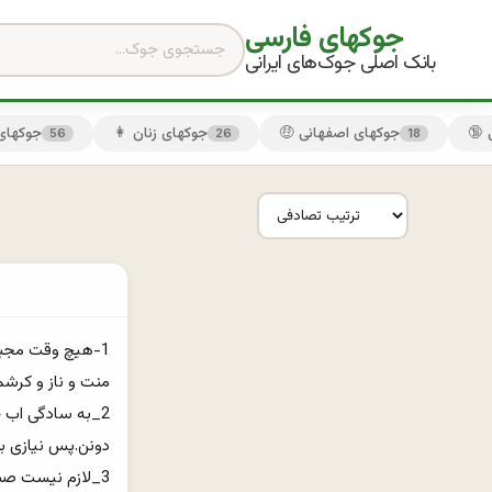
جوکهای فارسی
بانک اصلی جوک‌های ایرانی
🤑 جوکهای اصفهانی
👩 جوکهای زنان
😏 جوکها
56
26
18