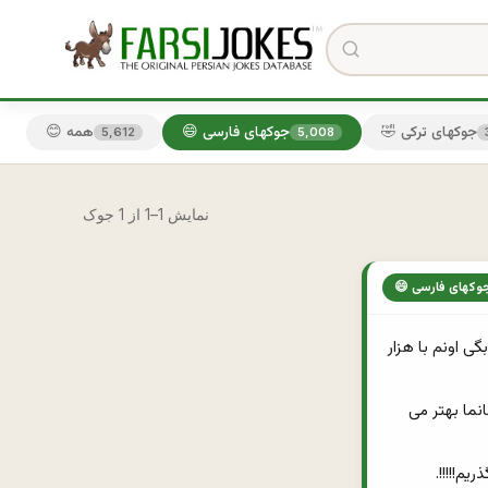
🤣 جوکهای ترکی
😄 جوکهای فارسی
😊 همه
5,612
5,008
نمایش 1–1 از 1 جوک
 جوکهای فارسی
1-هیچ وقت مجبور نیستی به تعدادموهای سرت بری خواستگاری.کافیه فقط یه "بله" کوچولو بگی اونم با هزار 
2_به سادگی اب خوردن می تونی چند تا پسر رو تو کوچه به جون هم بندازی.(روشش رو خود خانما بهتر می 