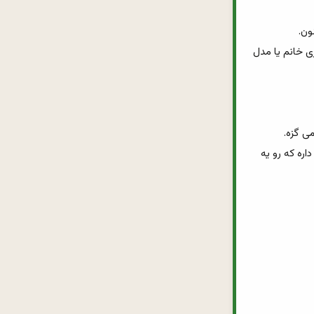
6_هیچ موجود دیگه ای مثل تو تا این حد ریزبین و بادقت نیست که در یک نگاه، مارک کفش زری خانم یا مدل 
10_تو اماکن عمومی با خیال راحت می تونی جیغ و داد راه بندازی چون به هر حال کی وجودشو داره که رو یه 