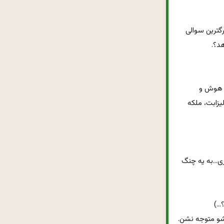
19_هیچ کی نمی دونه دقیقا تو فکرت چی می گذره؟ خود فروید، پدر روانشناسی جهان گفته:بزرگترین سوالی 
22_با اینکه ممکنه از جنس دوم بودنت ناراحت باشی ولی یادت بمونه که زنی، سال ها پیش با هوش و 
ذکاوتش یکی از مردان قدرتمند دنیا رو شکست داد(شکست شرم اور فیلیپ، پادشاه اسپانیا از الیزابت، ملکه 
25_با اینکه از مردا ضعیف تری ولی لازم نیست صدتا کلاس کاراته و تکواندو و از این جور چیزا بری...به یه چنگ 