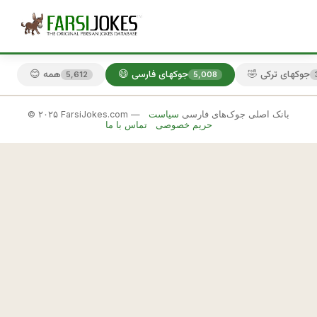
🤣 جوکهای ترکی
😄 جوکهای فارسی
😊 همه
5,612
5,008
© ۲۰۲۵ FarsiJokes.com — بانک اصلی جوک‌های فارسی
سیاست
😄
حریم خصوصی
تماس با ما
جوکهای
فارسی
✕
م
و
🎲 جوک بعدی
📋 کپی
ر
د 
د
ا