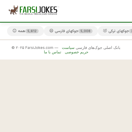
🤣 جوکهای ترکی
😄 جوکهای فارسی
😊 همه
5,612
5,008
© ۲۰۲۵ FarsiJokes.com — بانک اصلی جوک‌های فارسی
سیاست
🏔️
حریم خصوصی
تماس با ما
جوکهای
لری
✕
ب
ه 
🎲 جوک بعدی
📋 کپی
ل
ر
ه 
م