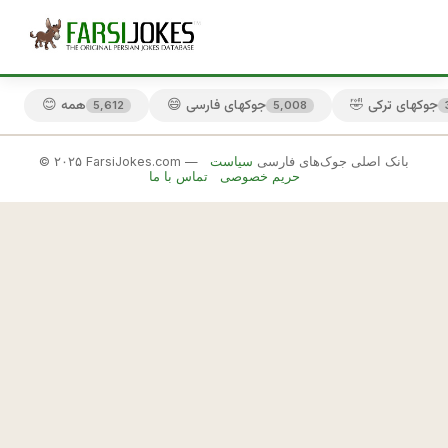
🤣 جوکهای ترکی
😄 جوکهای فارسی
😊 همه
5,612
5,008
© ۲۰۲۵ FarsiJokes.com — بانک اصلی جوک‌های فارسی
سیاست
👨
حریم خصوصی
تماس با ما
جوکهای
مردان
✕
ا
گ
🎲 جوک بعدی
📋 کپی
ر 
م
ر
د 