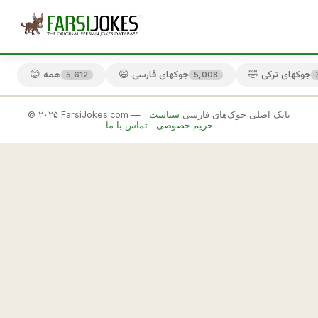
🤣 جوکهای ترکی
😄 جوکهای فارسی
😊 همه
5,612
5,008
© ۲۰۲۵ FarsiJokes.com — بانک اصلی جوک‌های فارسی
سیاست
😏
حریم خصوصی
تماس با ما
جوکهای
قزوینی
✕
ت
و 
🎲 جوک بعدی
📋 کپی
ي
ك
ي 
ا