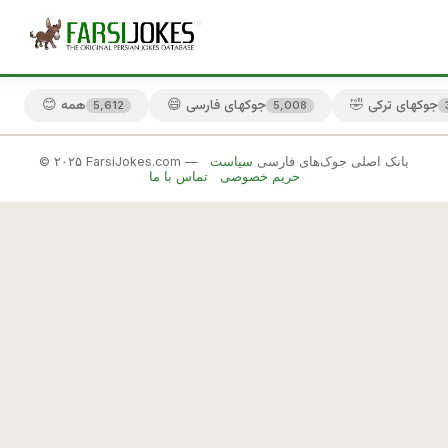
🤣 جوکهای ترکی
😄 جوکهای فارسی
😊 همه
5,612
5,008
© ۲۰۲۵ FarsiJokes.com — بانک اصلی جوک‌های فارسی
سیاست
😏
حریم خصوصی
تماس با ما
جوکهای
قزوینی
✕
ق
ز
🎲 جوک بعدی
📋 کپی
و
ي
ن
ي