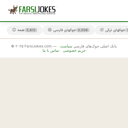
🤣 جوکهای ترکی
😄 جوکهای فارسی
😊 همه
5,612
5,008
© ۲۰۲۵ FarsiJokes.com — بانک اصلی جوک‌های فارسی
سیاست
😏
حریم خصوصی
تماس با ما
جوکهای
قزوینی
✕
ق
ز
🎲 جوک بعدی
📋 کپی
و
ي
ن
ي