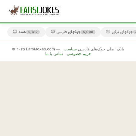
🤣 جوکهای ترکی
😄 جوکهای فارسی
😊 همه
5,612
5,008
© ۲۰۲۵ FarsiJokes.com — بانک اصلی جوک‌های فارسی
سیاست
😏
حریم خصوصی
تماس با ما
جوکهای
قزوینی
✕
ق
ز
🎲 جوک بعدی
📋 کپی
و
ي
ن
ي