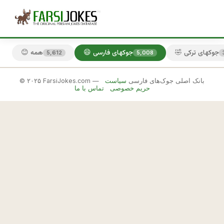
🤣 جوکهای ترکی
😄 جوکهای فارسی
😊 همه
5,612
5,008
© ۲۰۲۵ FarsiJokes.com — بانک اصلی جوک‌های فارسی
سیاست
😄
حریم خصوصی
تماس با ما
جوکهای
فارسی
✕
ش
ي
🎲 جوک بعدی
📋 کپی
خ
ه 
ر
و 